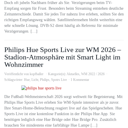
Doch oft jubeln Nachbarn früher als Sie. Verzögerungen beim TV-
Empfang sorgen für Frust. Besonders beim Streaming entstehen deutliche
Zeitunterschiede. Damit Sie jedes Tor nahezu live erleben, sollten Sie den
richtigen Empfangsweg wählen. Satellitenfernsehen bleibt weiterhin eine
sehr schnelle Lösung. DVB-S2 dient häufig als Referenz für minimale
Verzögerungen. […]
Philips Hue Sports Live zur WM 2026 –
Stadion-Atmosphäre mit Smart Light im
Wohnzimmer
Veröffentlicht von
kopfballer
Kategorie(n):
Aktuelles
,
WM 2022 / 2026
Schlagwörter:
Hue
,
Licht
,
Philips
,
Spotrs Live
1 Kommentar
Die Fußball-Weltmeisterschaft 2026 sorgt weltweit für Begeisterung. Mit
Philips Hue Sports Live erleben Sie WM-Spiele intensiver als je zuvor.
Ihre Smart-Home-Beleuchtung reagiert live auf das Spielgeschehen. Hue
Sports Live ist eine kostenlose Funktion in der Philips Hue App. Sie
benötigen lediglich eine Hue Bridge oder Hue Bridge Pro. Zusätzlich
brauchen Sie mindestens eine farbfähige Hue Lampe […]