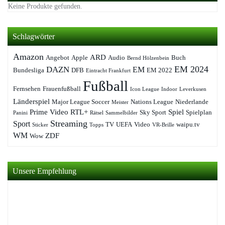
Keine Produkte gefunden.
Schlagwörter
Amazon
ARD
Angebot
Apple
Audio
Buch
Bernd Hölzenbein
EM 2024
DAZN
EM
Bundesliga
DFB
EM 2022
Eintracht Frankfurt
Fußball
Fernsehen
Frauenfußball
Icon League
Indoor
Leverkusen
Länderspiel
Major League Soccer
Nations League
Niederlande
Meister
Prime Video
RTL+
Spiel
Sky Sport
Spielplan
Panini
Rätsel
Sammelbilder
Streaming
Sport
TV
UEFA
Video
waipu.tv
Sticker
Topps
VR-Brille
WM
ZDF
Wow
Unsere Empfehlung