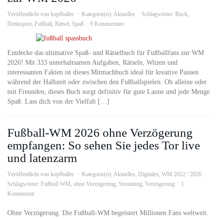
Veröffentlicht von
kopfballer
Kategorie(n):
Aktuelles
Schlagwörter:
Buch
,
Denksport
,
Fußball
,
Rätsel
,
Spaß
9 Kommentare
Entdecke das ultimative Spaß- und Rätselbuch für Fußballfans zur WM
2026! Mit 333 unterhaltsamen Aufgaben, Rätseln, Witzen und
interessanten Fakten ist dieses Mitmachbuch ideal für kreative Pausen
während der Halbzeit oder zwischen den Fußballspielen. Ob alleine oder
mit Freunden, dieses Buch sorgt definitiv für gute Laune und jede Menge
Spaß. Lass dich von der Vielfalt […]
Fußball-WM 2026 ohne Verzögerung
empfangen: So sehen Sie jedes Tor live
und latenzarm
Veröffentlicht von
kopfballer
Kategorie(n):
Aktuelles
,
Digitales
,
WM 2022 / 2026
Schlagwörter:
Fußball WM
,
ohne Verzögerimg
,
Streaming
,
Verzögerung
1
Kommentar
Ohne Verzögerung. Die Fußball-WM begeistert Millionen Fans weltweit.