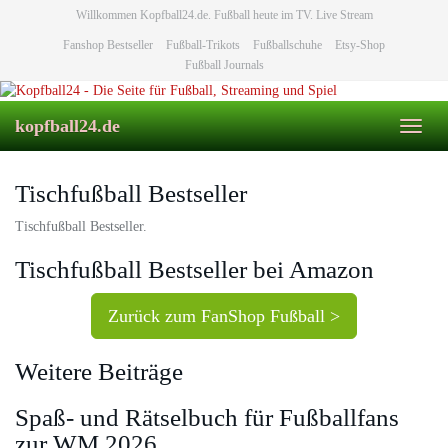
Skip
Willkommen Kopfball24.de. Fußball heute im TV. Live Stream
to
Fanshop Bestseller
Fußball-Trikots
Fußballschuhe
Etsy-Shop
main
Fußball Journals
content
kopfball24.de
Toggl
naviga
Tischfußball Bestseller
Tischfußball Bestseller.
Tischfußball Bestseller bei Amazon
Zurück zum FanShop Fußball >
Weitere Beiträge
Spaß- und Rätselbuch für Fußballfans
zur WM 2026