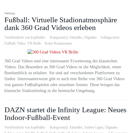
Werbung
Fußball: Virtuelle Stadionatmosphäre
dank 360 Grad Videos erleben
Veröffentlicht von
kopfballer
Kategorie(n):
Aktuelles
,
Digitales
Schlagwörter:
Fußball
,
Video
,
VR-Brille
Keine Kommentare
360 Grad Videos sind eine interessante Erweiterung des klassischen
Videos. Das Besondere an 360 Grad Videos ist die Möglichkeit, einen
Rundumblick zu erhalten. Sie sind auf verschiedenen Plattformen zu
finden. Interessanterweise gibt es auch eine Reihe von 360 Grad Videos
von ganzen Fußballspielen oder einzelnen Szenen. Diese bringen das
klassische Stadionfeeling in die heimische Umgebung.
DAZN startet die Infinity League: Neues
Indoor-Fußball-Event
Veröffentlicht von
kopfballer
Kategorie(n):
Aktuelles
,
Andere Ligen
,
Digitales