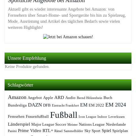
Sportliche Angebote bei Amazon
Aktuell gibt es wieder interessante Angebote bei Amazon: von
Fernsehern über Smart-Home- und Sportgeräte bis hin zu Spielzeug,
Mode, Ausrüstung und Artikel des täglichen Bedarfs sowie vielen
weiteren Highlights!
Unsere Empfehlung
Keine Produkte gefunden.
Schlagwörter
Amazon
ARD
Angebot
Apple
Audio
Buch
Bernd Hölzenbein
EM 2024
DAZN
EM
Bundesliga
DFB
EM 2022
Eintracht Frankfurt
Fußball
Fernsehen
Frauenfußball
Icon League
Indoor
Leverkusen
Länderspiel
Major League Soccer
Nations League
Niederlande
Meister
Prime Video
RTL+
Spiel
Sky Sport
Spielplan
Panini
Rätsel
Sammelbilder