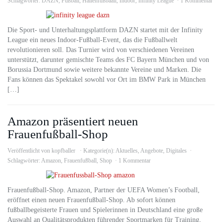
Schlagwörter:
DAZN
,
Fußball
,
Hallenfußbaall
,
Indoor
,
Infinity League
1 Kommentar
Die Sport- und Unterhaltungsplattform DAZN startet mit der Infinity
League ein neues Indoor-Fußball-Event, das die Fußballwelt
revolutionieren soll. Das Turnier wird von verschiedenen Vereinen
unterstützt, darunter gemischte Teams des FC Bayern München und von
Borussia Dortmund sowie weitere bekannte Vereine und Marken. Die
Fans können das Spektakel sowohl vor Ort im BMW Park in München
[…]
Amazon präsentiert neuen
Frauenfußball-Shop
Veröffentlicht von
kopfballer
Kategorie(n):
Aktuelles
,
Angebote
,
Digitales
Schlagwörter:
Amazon
,
Frauenfußball
,
Shop
1 Kommentar
Frauenfußball-Shop. Amazon, Partner der UEFA Women’s Football,
eröffnet einen neuen Frauenfußball-Shop. Ab sofort können
fußballbegeisterte Frauen und Spielerinnen in Deutschland eine große
Auswahl an Qualitätsprodukten führender Sportmarken für Training,