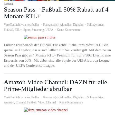
Werbung
Season Pass – Fußball 50% Rabatt auf 4
Monate RTL+
Veröffentlicht von
kopfballer
Kategorie(n):
Aktuelles
,
Digitales
Schlagwörter:
Fußball
,
RTL+
,
Sport
,
Streaming
,
UEFA
Keine Kommentare
Endlich rollt wieder der Fußball. Für echte Fußballfans bietet RTL+ ein
spezielles Angebot, das ausschließlich für Neukunden gilt. Mit dem neuen
Season Pass gibt es 4 Monate RTL+ Premium für nur 9,98€. Dies ist eine
Ersparnis von 50%. Mit dabei sind alle Spiele der UEFA Europa League
und der UEFA Conference League.
Amazon Video Channel: DAZN für alle
Prime-Mitglieder abrufbar
Veröffentlicht von
kopfballer
Kategorie(n):
Aktuelles
,
Digitales
Schlagwörter:
Amazon
,
Channel
,
Fußball
,
Video Channel
Keine Kommentare