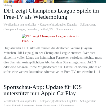
Werbung
DF1 zeigt Champions League Spiele im
Free-TV als Wiederholung
Veröffentlicht von
kopfballer
Kategorie(n):
Aktuelles
,
Digitales
Schlagwörter:
Champions League
,
Fernsehen
,
Fußball
,
TV
3 Kommentare
Digitalsender DF1. Aktuell müssen die deutschen Vereine (Bayern
München, RB Leipzig) in der Champions-League antreten. Wer dies
aktuell in voller Länge am heimischen Fernseher verfolgen möchte, muss
dies über ein kostenpflichtiges Abo bei dem Streamingsdienst DAZN
oder eine Amazon Prime Mitgliedschaft tun. Erfreulicherweise gibt es ab
sofort eine weitere kostenlose Alternative im Free-TV, um einzelne […]
Sportschau-App: Update für iOS
unterstützt nun Apple CarPlay
Veröffentlicht von
kopfballer
Kategorie(n):
Aktuelles
,
Digitales
Schlagwörter:
Audio
,
Fußball
,
Livestream
,
Sport
,
Sportschau
1 Kommentar