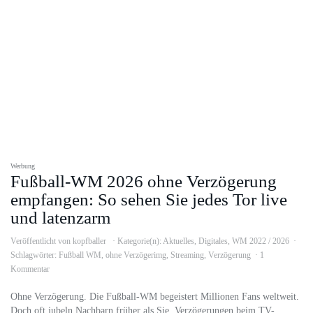
Werbung
Fußball-WM 2026 ohne Verzögerung
empfangen: So sehen Sie jedes Tor live
und latenzarm
Veröffentlicht von
kopfballer
Kategorie(n):
Aktuelles
,
Digitales
,
WM 2022 / 2026
Schlagwörter:
Fußball WM
,
ohne Verzögerimg
,
Streaming
,
Verzögerung
1
Kommentar
Ohne Verzögerung. Die Fußball-WM begeistert Millionen Fans weltweit.
Doch oft jubeln Nachbarn früher als Sie. Verzögerungen beim TV-