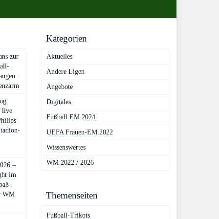
Kategorien
ans zur
Aktuelles
all-
Andere Ligen
angen:
tenzarm
Angebote
ng
Digitales
 live
Fußball EM 2024
hilips
tadion-
UEFA Frauen-EM 2022
Wissenswertes
WM 2022 / 2026
2026 –
ght im
paß-
Themenseiten
ur WM
Fußball-Trikots