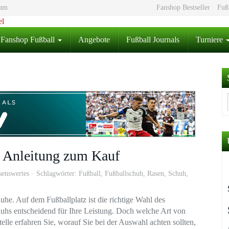
eam
Fanshop Bestseller
Fuß
Fanshop Fußball
Angebote
Fußball Journals
Turniere
e Anleitung zum Kauf
senswertes
Schlagwörter:
Fußball
,
Fußballschuh
,
Rasen
,
Schuh
,
uhe. Auf dem Fußballplatz ist die richtige Wahl des
uhs entscheidend für Ihre Leistung. Doch welche Art von
lle erfahren Sie, worauf Sie bei der Auswahl achten sollten,