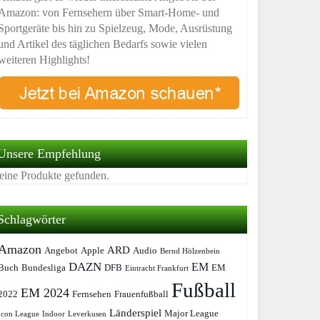
Amazon: von Fernsehern über Smart-Home- und
Sportgeräte bis hin zu Spielzeug, Mode, Ausrüstung
und Artikel des täglichen Bedarfs sowie vielen
weiteren Highlights!
Unsere Empfehlung
eine Produkte gefunden.
Schlagwörter
Amazon
ARD
Angebot
Apple
Audio
Bernd Hölzenbein
DAZN
EM
Buch
Bundesliga
DFB
EM
Eintracht Frankfurt
Fußball
EM 2024
2022
Fernsehen
Frauenfußball
Länderspiel
Major League
Icon League
Indoor
Leverkusen