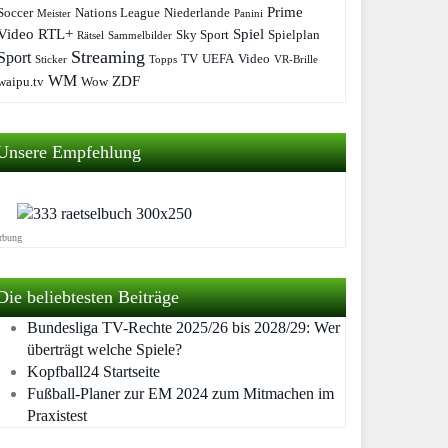
Prime
Soccer
Nations League
Niederlande
Meister
Panini
Video
RTL+
Spiel
Sky Sport
Spielplan
Rätsel
Sammelbilder
Streaming
Sport
TV
UEFA
Video
Sticker
Topps
VR-Brille
WM
ZDF
waipu.tv
Wow
Unsere Empfehlung
rbung
Die beliebtesten Beiträge
Bundesliga TV-Rechte 2025/26 bis 2028/29: Wer
überträgt welche Spiele?
Kopfball24 Startseite
Fußball-Planer zur EM 2024 zum Mitmachen im
Praxistest